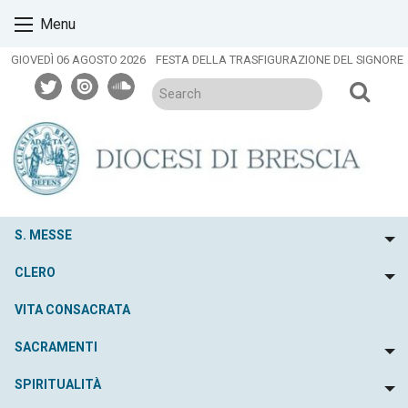
Skip
Menu
to
content
GIOVEDÌ 06 AGOSTO 2026
FESTA DELLA TRASFIGURAZIONE DEL SIGNORE
twitter
issuu
soundcloud
S. MESSE
To
CLERO
To
VITA CONSACRATA
SACRAMENTI
To
SPIRITUALITÀ
To