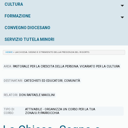
CULTURA
To
FORMAZIONE
To
CONVEGNO DIOCESANO
SERVIZIO TUTELA MINORI
HOME
»
LA CHIESA. SEGNO E STRUMENTO DELLA PRESENZA DEL RISORTO.
PASTORALE PER LA CRESCITA DELLA PERSONA
,
VICARIATO PER LA CULTURA
CATECHISTI ED EDUCATORI
,
COMUNITÀ
DON RAFFAELE MAIOLINI
ATTIVABILE - ORGANIZZA UN CORSO PER LA TUA
ZONA/U.P./PARROCCHIA