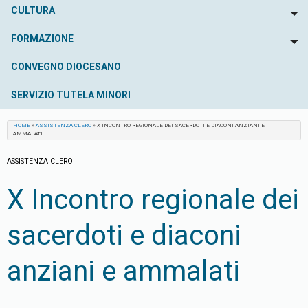
CULTURA
To
FORMAZIONE
To
CONVEGNO DIOCESANO
SERVIZIO TUTELA MINORI
HOME
»
ASSISTENZA CLERO
»
X INCONTRO REGIONALE DEI SACERDOTI E DIACONI ANZIANI E
AMMALATI
ASSISTENZA CLERO
X Incontro regionale dei
sacerdoti e diaconi
anziani e ammalati