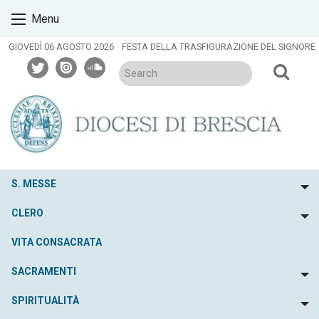
Skip
Menu
to
content
GIOVEDÌ 06 AGOSTO 2026
FESTA DELLA TRASFIGURAZIONE DEL SIGNORE
twitter
issuu
soundcloud
S. MESSE
To
CLERO
To
VITA CONSACRATA
SACRAMENTI
To
SPIRITUALITÀ
To