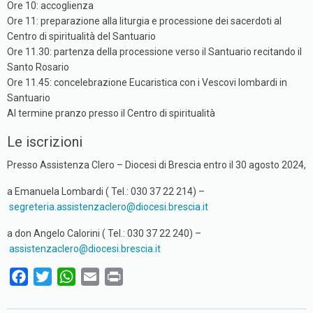
Ore 10: accoglienza
Ore 11: preparazione alla liturgia e processione dei sacerdoti al
Centro di spiritualità del Santuario
Ore 11.30: partenza della processione verso il Santuario recitando il
Santo Rosario
Ore 11.45: concelebrazione Eucaristica con i Vescovi lombardi in
Santuario
Al termine pranzo presso il Centro di spiritualità
Le iscrizioni
Presso Assistenza Clero – Diocesi di Brescia entro il 30 agosto 2024,
a Emanuela Lombardi ( Tel.: 030 37 22 214) –
segreteria.assistenzaclero@diocesi.brescia.it
a don Angelo Calorini ( Tel.: 030 37 22 240) –
assistenzaclero@diocesi.brescia.it
F
T
W
E
P
a
w
h
m
r
c
i
a
a
i