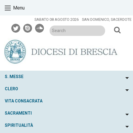
Skip
Menu
to
content
SABATO 08 AGOSTO 2026
SAN DOMENICO, SACERDOTE
twitter
issuu
soundcloud
S. MESSE
To
CLERO
To
VITA CONSACRATA
SACRAMENTI
To
SPIRITUALITÀ
To