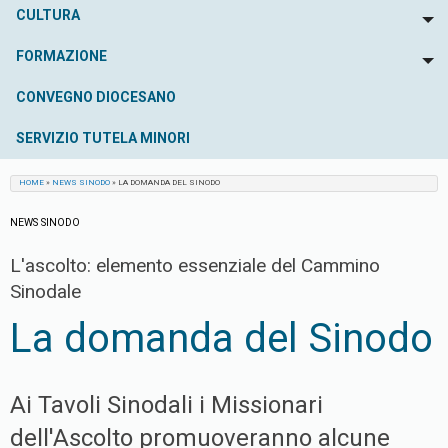
CULTURA
To
FORMAZIONE
To
CONVEGNO DIOCESANO
SERVIZIO TUTELA MINORI
HOME
»
NEWS SINODO
»
LA DOMANDA DEL SINODO
NEWS SINODO
L'ascolto: elemento essenziale del Cammino
Sinodale
La domanda del Sinodo
Ai Tavoli Sinodali i Missionari
dell'Ascolto promuoveranno alcune