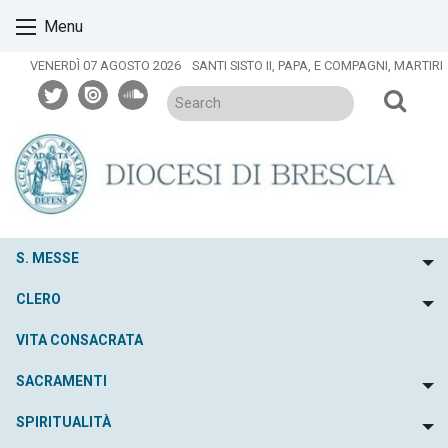
Skip
Menu
to
content
VENERDÌ 07 AGOSTO 2026
SANTI SISTO II, PAPA, E COMPAGNI, MARTIRI
twitter
issuu
soundcloud
S. MESSE
To
CLERO
To
VITA CONSACRATA
SACRAMENTI
To
SPIRITUALITÀ
To