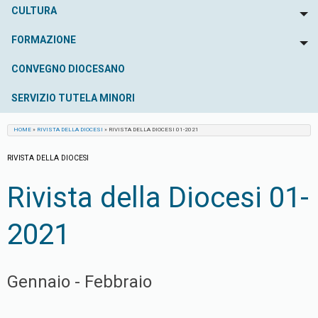
CULTURA
To
FORMAZIONE
To
CONVEGNO DIOCESANO
SERVIZIO TUTELA MINORI
HOME
»
RIVISTA DELLA DIOCESI
»
RIVISTA DELLA DIOCESI 01-2021
RIVISTA DELLA DIOCESI
Rivista della Diocesi 01-
2021
Gennaio - Febbraio