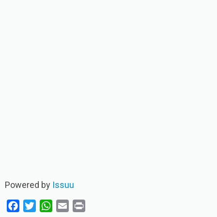
Powered by
Issuu
F
T
W
E
P