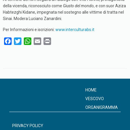
della vicenda, riconosciuto come
Giusto del mondo
, e con suor Aziza
Habtezghi Kidane, impegnata nel sostegno alle vittime di tratta nel
Sinai. Modera Luciano Zanardini.
Per Informazioni e iscrizioni:
www.interculturabs.it
F
T
W
E
P
a
w
h
m
r
c
i
a
a
i
e
t
t
i
n
b
t
s
l
t
o
e
A
o
r
p
HOME
k
p
VESCOVO
ORGANIGRAMMA
PRIVACY POLICY