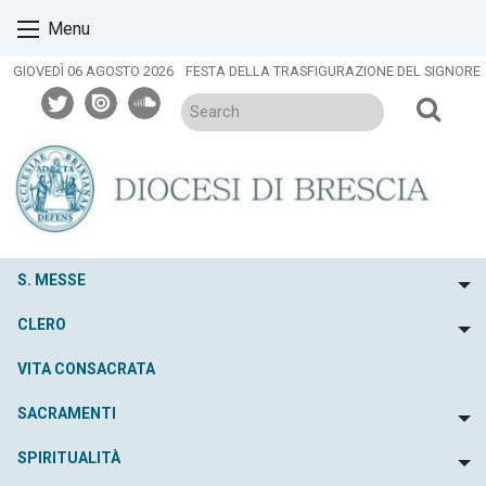
Skip
Menu
to
content
GIOVEDÌ 06 AGOSTO 2026
FESTA DELLA TRASFIGURAZIONE DEL SIGNORE
twitter
issuu
soundcloud
S. MESSE
To
CLERO
To
VITA CONSACRATA
SACRAMENTI
To
SPIRITUALITÀ
To