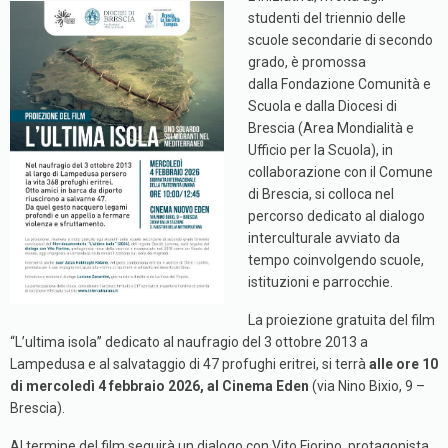
studenti del triennio delle
scuole secondarie di secondo
grado, è promossa
dalla Fondazione Comunità e
Scuola e dalla Diocesi di
Brescia (Area Mondialità e
Ufficio per la Scuola), in
collaborazione con il Comune
di Brescia, si colloca nel
percorso dedicato al dialogo
interculturale avviato da
tempo coinvolgendo scuole,
istituzioni e parrocchie.
La proiezione gratuita del film
“L’ultima isola” dedicato al naufragio del 3 ottobre 2013 a
Lampedusa e al salvataggio di 47 profughi eritrei, si terrà
alle ore 10
di mercoledì 4 febbraio 2026, al Cinema Eden
(via Nino Bixio, 9 –
Brescia).
Al termine del film seguirà un dialogo con Vito Fiorino, protagonista