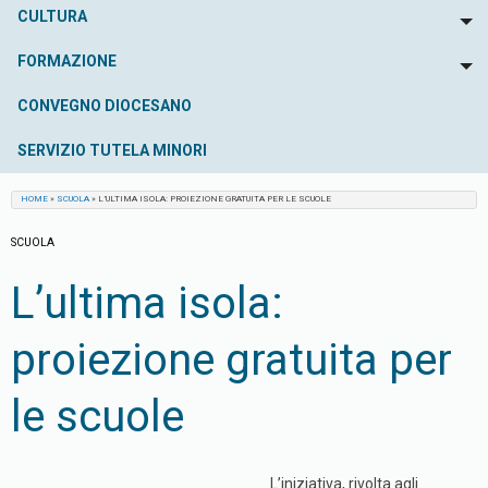
CULTURA
To
FORMAZIONE
To
CONVEGNO DIOCESANO
SERVIZIO TUTELA MINORI
HOME
»
SCUOLA
»
L’ULTIMA ISOLA: PROIEZIONE GRATUITA PER LE SCUOLE
SCUOLA
L’ultima isola:
proiezione gratuita per
le scuole
L’iniziativa, rivolta agli