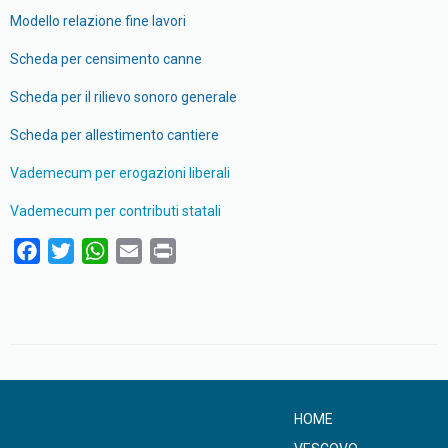
Modello relazione fine lavori
Scheda per censimento canne
Scheda per il rilievo sonoro generale
Scheda per allestimento cantiere
Vademecum per erogazioni liberali
Vademecum per contributi statali
F
T
W
E
P
a
w
h
m
r
c
i
a
a
i
e
t
t
i
n
b
t
s
l
t
o
e
A
o
r
p
HOME
k
p