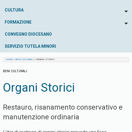
To
CULTURA
To
FORMAZIONE
To
CONVEGNO DIOCESANO
SERVIZIO TUTELA MINORI
HOME
»
BENI CULTURALI
»
ORGANI STORICI
BENI CULTURALI
Organi Storici
Restauro, risanamento conservativo e
manutenzione ordinaria