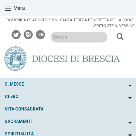
Skip
Menu
to
content
DOMENICA 09 AGOSTO 2026
SANTA TERESA BENEDETTA DELLA CROCE
(EDITH) STEIN, VERGINE
twitter
issuu
soundcloud
S. MESSE
To
CLERO
To
VITA CONSACRATA
SACRAMENTI
To
SPIRITUALITÀ