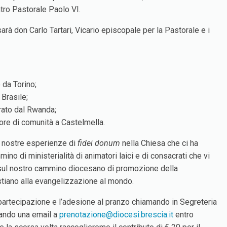
ntro Pastorale Paolo VI.
sarà don Carlo Tartari, Vicario episcopale per la Pastorale e i
 da Torino;
 Brasile;
rato dal Rwanda;
tore di comunità a Castelmella.
e nostre esperienze di
fidei donum
nella Chiesa che ci ha
mino di ministerialità di animatori laici e di consacrati che vi
 sul nostro cammino diocesano di promozione della
istiano alla evangelizzazione al mondo.
artecipazione e l’adesione al pranzo chiamando in Segreteria
ando una email a
prenotazione@diocesi.brescia.it
entro