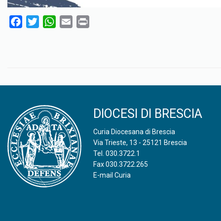
F
T
W
E
P
a
w
h
m
r
c
i
a
a
i
e
t
t
i
n
b
t
s
l
t
o
e
A
o
r
p
k
p
DIOCESI DI BRESCIA
Curia Diocesana di Brescia
Via Trieste, 13 - 25121 Brescia
Tel.
030.3722.1
Fax 030.3722.265
E-mail Curia