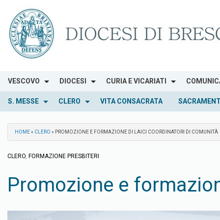
Skip
to
content
VESCOVO
DIOCESI
CURIA E VICARIATI
COMUNIC
S. MESSE
CLERO
VITA CONSACRATA
SACRAMENT
HOME
»
CLERO
»
PROMOZIONE E FORMAZIONE DI LAICI COORDINATORI DI COMUNITÀ
CLERO
,
FORMAZIONE PRESBITERI
Promozione e formazione