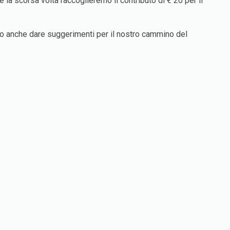
la scorsa volta raccoglieremo il contributo di € 20 per il
emo anche dare suggerimenti per il nostro cammino del