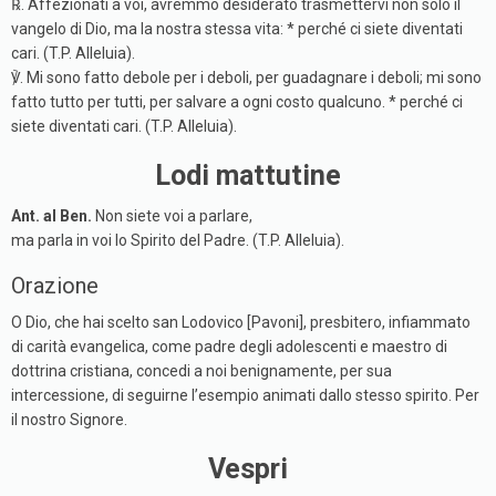
℞. Affezionati a voi, avremmo desiderato trasmettervi non solo il
vangelo di Dio, ma la nostra stessa vita: * perché ci siete diventati
cari. (T.P. Alleluia).
℣. Mi sono fatto debole per i deboli, per guadagnare i deboli; mi sono
fatto tutto per tutti, per salvare a ogni costo qualcuno. * perché ci
siete diventati cari. (T.P. Alleluia).
Lodi mattutine
Ant. al Ben.
Non siete voi a parlare,
ma parla in voi lo Spirito del Padre. (T.P. Alleluia).
Orazione
O Dio, che hai scelto san Lodovico [Pavoni], presbitero, infiammato
di carità evangelica, come padre degli adolescenti e maestro di
dottrina cristiana, concedi a noi benignamente, per sua
intercessione, di seguirne l’esempio animati dallo stesso spirito. Per
il nostro Signore.
Vespri