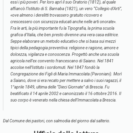
essi i più poveri. Per loro aprì il suo Oratorio (1812), al quale
affiancò l’Istituto di S. Barnaba (1821), un vero “Collegio d’Arti”,
«ove almeno i derelitti trovassero gratuito ricovero e
crescessero con sicurezza educati anche nelle arti onorate».
Fra le arti, la più importante fu la Tipografia, la prima scuola
grafica d’Italia, che ben presto divenne una vera casa editrice.
Seppe elaborare un metodo educativo che si basa sui mezzi
tipici della pedagogia preventiva: religione e ragione, amore e
dolcezza, vigilanza e conoscenza. Progettò anche una scuola
agricola nell’ex convento francescano di Saiano. Nel 1841
accolse nell’Istituto i sordomuti. Nel 1847 fondò la
Congregazione dei Figli di Maria Immacolata (Pavoniani). Morì
a Saiano, dove si era recato per mettere a salvo i suoi ragazzi, il
1°aprile 1849, ultima delle “Dieci Giornate” di Brescia. Fu
beatificato il 14 aprile 2002 e canonizzato il 16 ottobre 2016. Il
suo corpo è venerato nella chiesa dell’Immacolata a Brescia.
Dal Comune dei pastori, con salmodia del giorno dal salterio.