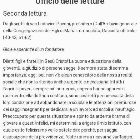
Ufficio delle letture
Seconda lettura
Dagli scritti di san Lodovico Pavoni, presbitero (Dall’Archivio generale
della Congregazione dei Figli di Maria Immacolata, Raccolta ufficiale,
I 40-43, 61-62)
Gioie e speranze di un fondatore
Diletti figli e fratelli in Gesù Cristo! La buona educazione della
gioventù, a giudizio di persone sagge, è sempre stata di somma
importanza; oggi, poi, non v’è alcun conoscitore della nostra realtà
sociale che non la ritenga anche urgente e necessaria. Infatti i
fanciulli poveri, sempre più numerosi, appena hanno appreso i
rudimenti della dottrina cristiana, sono costretti per necessità della
loro condizione ad abbandonare la scuola e le attenzioni premurose
dei saggi insegnanti per dedicarsi a un lavoro; ed eccoli al naufragio.
Preoccupato per questa situazione e spinto da ardente brama di
giovare a questi infelici, mi determinai a erigere il mio Istituto, con
quale esito felicissimo voi lo potete dire perché, per saggia
disposizione della provvidenza, foste i primi a ricavarne vantaggio.