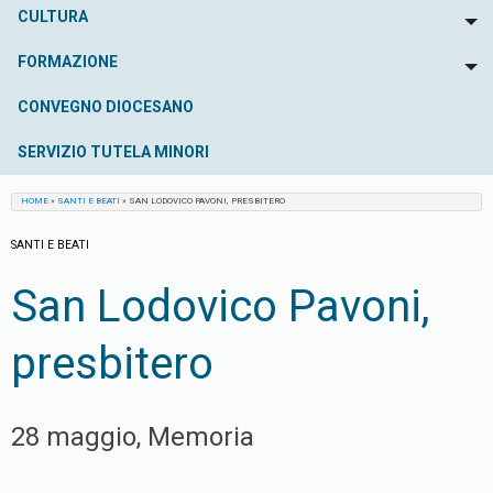
CULTURA
To
FORMAZIONE
To
CONVEGNO DIOCESANO
SERVIZIO TUTELA MINORI
HOME
»
SANTI E BEATI
»
SAN LODOVICO PAVONI, PRESBITERO
SANTI E BEATI
San Lodovico Pavoni,
presbitero
28 maggio, Memoria