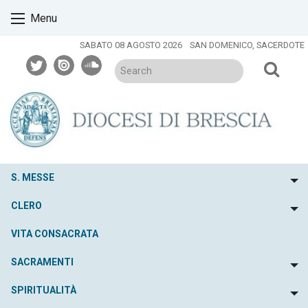
Skip
Menu
to
content
SABATO 08 AGOSTO 2026
SAN DOMENICO, SACERDOTE
twitter
issuu
soundcloud
S. MESSE
To
CLERO
To
VITA CONSACRATA
SACRAMENTI
To
SPIRITUALITÀ
To