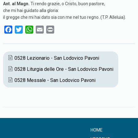
Ant. al Magn.
Ti rendo grazie, o Cristo, buon pastore,
che mi hai guidato alla gloria:
il gregge che mi hai dato sia con me nel tuo regno. (T.P. Alleluia).
F
T
W
E
P
a
w
h
m
r
c
i
a
a
i
e
t
t
i
n
0528 Lezionario - San Lodovico Pavoni
b
t
s
l
t
0528 Liturgia delle Ore - San Lodovico Pavoni
o
e
A
o
r
p
0528 Messale - San Lodovico Pavoni
k
p
HOME