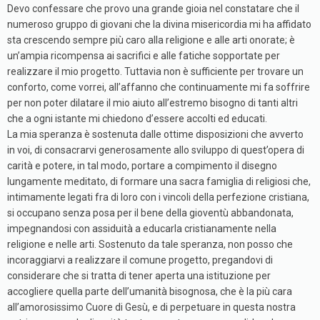
Devo confessare che provo una grande gioia nel constatare che il
numeroso gruppo di giovani che la divina misericordia mi ha affidato
sta crescendo sempre più caro alla religione e alle arti onorate; è
un’ampia ricompensa ai sacrifici e alle fatiche sopportate per
realizzare il mio progetto. Tuttavia non è sufficiente per trovare un
conforto, come vorrei, all’affanno che continuamente mi fa soffrire
per non poter dilatare il mio aiuto all’estremo bisogno di tanti altri
che a ogni istante mi chiedono d’essere accolti ed educati.
La mia speranza è sostenuta dalle ottime disposizioni che avverto
in voi, di consacrarvi generosamente allo sviluppo di quest’opera di
carità e potere, in tal modo, portare a compimento il disegno
lungamente meditato, di formare una sacra famiglia di religiosi che,
intimamente legati fra di loro con i vincoli della perfezione cristiana,
si occupano senza posa per il bene della gioventù abbandonata,
impegnandosi con assiduità a educarla cristianamente nella
religione e nelle arti. Sostenuto da tale speranza, non posso che
incoraggiarvi a realizzare il comune progetto, pregandovi di
considerare che si tratta di tener aperta una istituzione per
accogliere quella parte dell’umanità bisognosa, che è la più cara
all’amorosissimo Cuore di Gesù, e di perpetuare in questa nostra