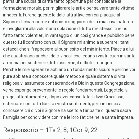
patria una scuola di carità tanto opportuna per consolidare la
formazione morale, per migliorare le arti e per salvare tante vittime
innocenti. Furono queste le dolci attrattive con cui piacque al
Signore di chiamar me dal quieto soggiorno della mia casa paterna
e invogliarmi alla volontaria oblazione di tutto me stesso, che ho
fatto tanto volentieri, in vantaggio di un così grande e pubblico bene;
questo fu il conforto con cui il Signore mi animò a superare i tanti
ostacoli che si frapposero al buon esito del mio intento. Piaccia a lui
che questi siano anche i dolci vincoli che legano i vostri cuori in santa
armonia per sostenere, tutti assieme, il difficile impegno.
Perché le mie speranze abbiano un fondamento sicuro e perché voi
pure abbiate a conoscere quale metodo e quale sistema di vita
religiosa vi assumete consacrandovi a Dio in questa Congregazione,
ve ne espongo brevemente le regole fondamentali. Leggetele, vi
prego, attentamente e, dopo aver consultato il divin Crocifisso,
esternate con tutta libertà i vostri sentimenti, perché riesca a
conoscere chi di voi il Signore ha scelto a far parte di questa sacra
Famiglia per condividere con me le loro fatiche nella santa impresa.
Responsorio – 1Ts 2, 8; 1Cor 9, 22