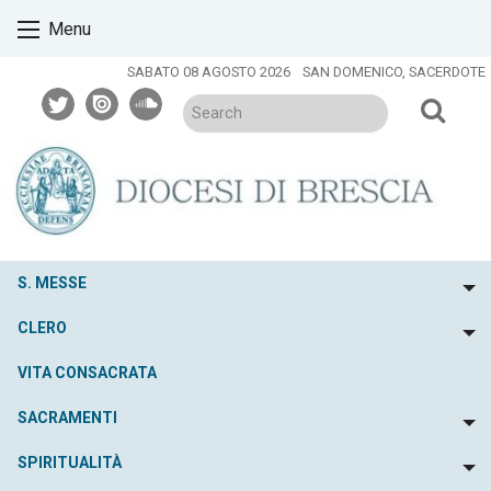
Skip
Menu
to
content
SABATO 08 AGOSTO 2026
SAN DOMENICO, SACERDOTE
twitter
issuu
soundcloud
S. MESSE
To
CLERO
To
VITA CONSACRATA
SACRAMENTI
To
SPIRITUALITÀ
To