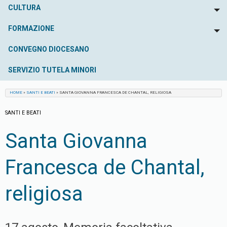
CULTURA
To
FORMAZIONE
To
CONVEGNO DIOCESANO
SERVIZIO TUTELA MINORI
HOME
»
SANTI E BEATI
»
SANTA GIOVANNA FRANCESCA DE CHANTAL, RELIGIOSA
SANTI E BEATI
Santa Giovanna
Francesca de Chantal,
religiosa