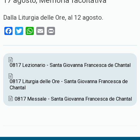
17 agosto, Memoria facoltativa
Dalla Liturgia delle Ore, al 12 agosto.
F
T
W
E
P
a
w
h
m
r
c
i
a
a
i
e
t
t
i
n
b
t
s
l
t
0817 Lezionario - Santa Giovanna Francesca de Chantal
o
e
A
o
r
p
0817 Liturgia delle Ore - Santa Giovanna Francesca de
Chantal
k
p
0817 Messale - Santa Giovanna Francesca de Chantal