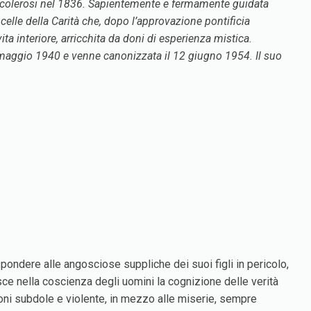
a ai colerosi nel 1836. Sapientemente e fermamente guidata
celle della Carità che, dopo l’approvazione pontificia
ta interiore, arricchita da doni di esperienza mistica.
26 maggio 1940 e venne canonizzata il 12 giugno 1954. Il suo
spondere alle angosciose suppliche dei suoi figli in pericolo,
lisce nella coscienza degli uomini la cognizione delle verità
uzioni subdole e violente, in mezzo alle miserie, sempre