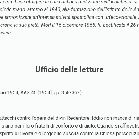
a paterna. Fece rifulgere la sua cristiana dedizione nell’assistenz
diede mano, attorno al 1840, alla formazione dell’Istituto delle An
pe armonizzare un’intensa attività apostolica con un’eccezionale vi
zarono la sua pietà. Morì il 15 dicembre 1855, fu beatificata il 
escia.
Ufficio delle letture
ugno 1954, AAS 46 [1954], pp. 358-362)
attacchi contro l’opera del divin Redentore, Iddio non manca di ri
siano per i loro fratelli di conforto e di aiuto. Quando si affievo
o spirito di rivolta e di orgoglio suscita contro la Chiesa persec