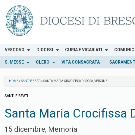
Skip
to
content
VESCOVO
DIOCESI
CURIA E VICARIATI
COMUNIC
S. MESSE
CLERO
VITA CONSACRATA
SACRAMENT
HOME
»
SANTI E BEATI
»
SANTA MARIA CROCIFISSA DI ROSA, VERGINE
SANTI E BEATI
Santa Maria Crocifissa D
15 dicembre, Memoria