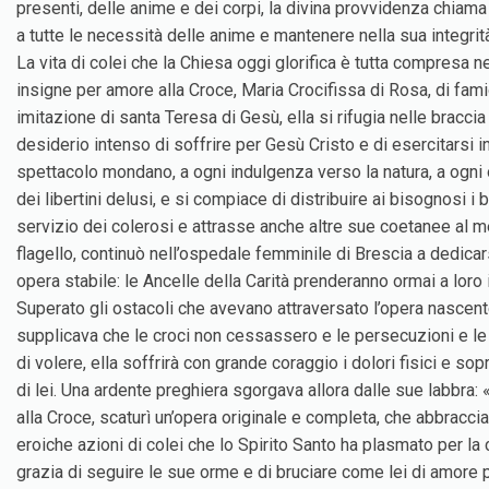
presenti, delle anime e dei corpi, la divina provvidenza chiama s
a tutte le necessità delle anime e mantenere nella sua integrità 
La vita di colei che la Chiesa oggi glorifica è tutta compresa n
insigne per amore alla Croce, Maria Crocifissa di Rosa, di fami
imitazione di santa Teresa di Gesù, ella si rifugia nelle bracc
desiderio intenso di soffrire per Gesù Cristo e di esercitarsi in
spettacolo mondano, a ogni indulgenza verso la natura, a ogni
dei libertini delusi, e si compiace di distribuire ai bisognosi 
servizio dei colerosi e attrasse anche altre sue coetanee al me
flagello, continuò nell’ospedale femminile di Brescia a dedica
opera stabile: le Ancelle della Carità prenderanno ormai a loro i
Superato gli ostacoli che avevano attraversato l’opera nascent
supplicava che le croci non cessassero e le persecuzioni e le p
di volere, ella soffrirà con grande coraggio i dolori fisici e sop
di lei. Una ardente preghiera sgorgava allora dalle sue labbra: «
alla Croce, scaturì un’opera originale e completa, che abbraccia 
eroiche azioni di colei che lo Spirito Santo ha plasmato per la c
grazia di seguire le sue orme e di bruciare come lei di amore 