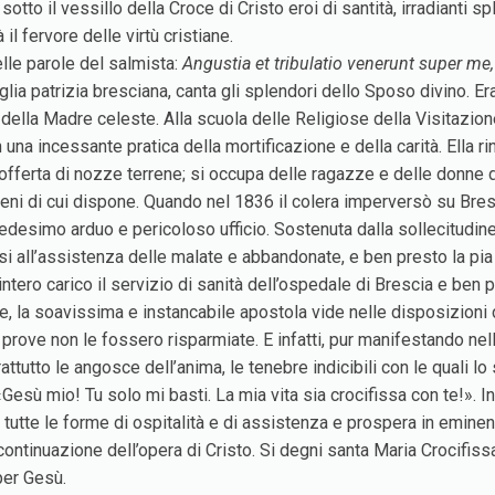
otto il vessillo della Croce di Cristo eroi di santità, irradianti s
il fervore delle virtù cristiane.
elle parole del salmista:
Angustia et tribulatio venerunt super 
glia patrizia bresciana, canta gli splendori dello Sposo divino. E
ia della Madre celeste. Alla scuola delle Religiose della Visitazi
 una incessante pratica della mortificazione e della carità. Ella r
 offerta di nozze terrene; si occupa delle ragazze e delle donne
i beni di cui dispone. Quando nel 1836 il colera imperversò su Bre
desimo arduo e pericoloso ufficio. Sostenuta dalla sollecitudine d
rsi all’assistenza delle malate e abbandonate, e ben presto la p
ntero carico il servizio di sanità dell’ospedale di Brescia e ben p
e, la soavissima e instancabile apostola vide nelle disposizioni 
rove non le fossero risparmiate. E infatti, pur manifestando nella
rattutto le angosce dell’anima, le tenebre indicibili con le quali l
Gesù mio! Tu solo mi basti. La mia vita sia crocifissa con te!». In 
tutte le forme di ospitalità e di assistenza e prospera in eminenti 
ontinuazione dell’opera di Cristo. Si degni santa Maria Crocifissa 
per Gesù.