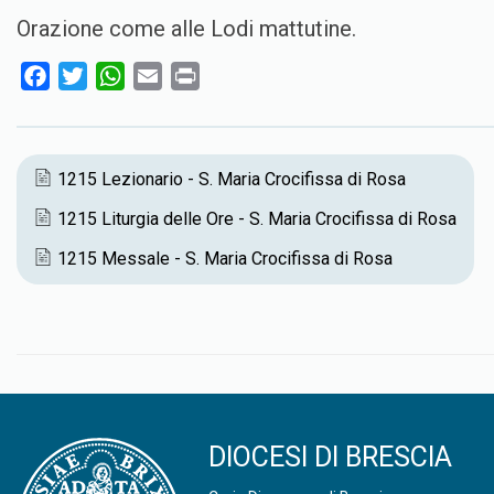
Orazione come alle Lodi mattutine.
F
T
W
E
P
a
w
h
m
r
c
i
a
a
i
e
t
t
i
n
1215 Lezionario - S. Maria Crocifissa di Rosa
b
t
s
l
t
1215 Liturgia delle Ore - S. Maria Crocifissa di Rosa
o
e
A
o
r
p
1215 Messale - S. Maria Crocifissa di Rosa
k
p
DIOCESI DI BRESCIA