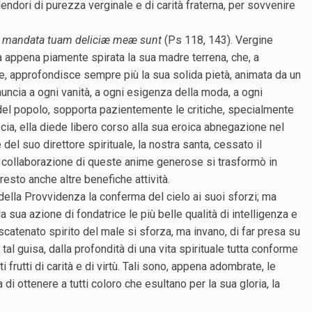
plendori di purezza verginale e di carità fraterna, per sovvenire
me, mandata tuam deliciæ meæ sunt
(Ps 118, 143). Vergine
ra appena piamente spirata la sua madre terrena, che, a
one, approfondisce sempre più la sua solida pietà, animata da un
inuncia a ogni vanità, a ogni esigenza della moda, a ogni
 del popolo, sopporta pazientemente le critiche, specialmente
scia, ella diede libero corso alla sua eroica abnegazione nel
el suo direttore spirituale, la nostra santa, cessato il
ia collaborazione di queste anime generose si trasformò in
resto anche altre benefiche attività.
della Provvidenza la conferma del cielo ai suoi sforzi; ma
 sua azione di fondatrice le più belle qualità di intelligenza e
o scatenato spirito del male si sforza, ma invano, di far presa su
tal guisa, dalla profondità di una vita spirituale tutta conforme
frutti di carità e di virtù. Tali sono, appena adombrate, le
di ottenere a tutti coloro che esultano per la sua gloria, la