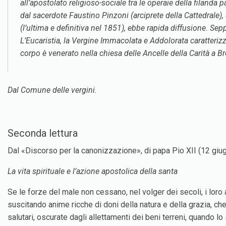
all’apostolato religioso-sociale tra le operaie della filand
dal sacerdote Faustino Pinzoni (arciprete della Cattedrale), 
(l’ultima e definitiva nel 1851), ebbe rapida diffusione. Sep
L’Eucaristia, la Vergine Immacolata e Addolorata caratteriz
corpo è venerato nella chiesa delle Ancelle della Carità a Br
Dal Comune delle vergini.
Seconda lettura
Dal «Discorso per la canonizzazione», di papa Pio XII (12 gi
La vita spirituale e l’azione apostolica della santa
Se le forze del male non cessano, nel volger dei secoli, i loro 
suscitando anime ricche di doni della natura e della grazia, che 
salutari, oscurate dagli allettamenti dei beni terreni, quando l