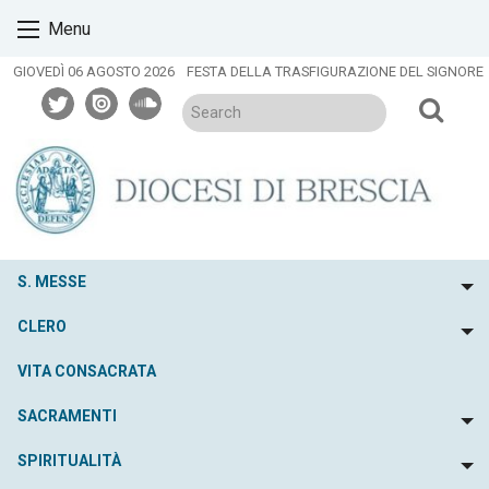
Skip
Menu
to
content
GIOVEDÌ 06 AGOSTO 2026
FESTA DELLA TRASFIGURAZIONE DEL SIGNORE
twitter
issuu
soundcloud
S. MESSE
To
CLERO
To
VITA CONSACRATA
SACRAMENTI
To
SPIRITUALITÀ
To