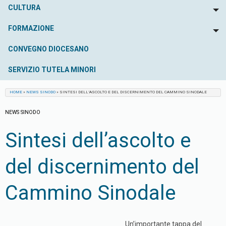
CULTURA
To
FORMAZIONE
To
CONVEGNO DIOCESANO
SERVIZIO TUTELA MINORI
HOME
»
NEWS SINODO
»
SINTESI DELL’ASCOLTO E DEL DISCERNIMENTO DEL CAMMINO SINODALE
NEWS SINODO
Sintesi dell’ascolto e
del discernimento del
Cammino Sinodale
Un’importante tappa del