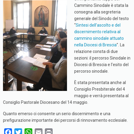
Cammino Sinodale è stata la
consegna alla segreteria
generale del Sinodo del testo
“
Sintesi dell’ascolto e del
discernimento relativa al
cammino sinodale attuato
nella Diocesi di Brescia
”. La
relazione consta di due
sezioni: il percorso Sinodale in
Diocesi di Brescia e l’esito del
percorso sinodale.
È stata presentata anche al
Consiglio Presbiterale del 4
maggio e verrà presentata al
Consiglio Pastorale Diocesano del 14 maggio.
Quanto emerso ci consente un serio discernimento e una
prefigurazione importante dei percorsi di rinnovamento ecclesiale.
F
T
W
E
P