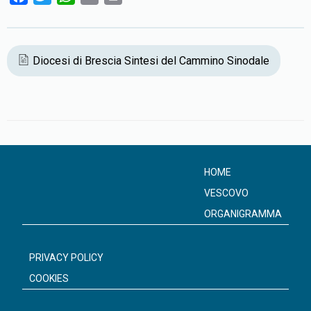
a
w
h
m
r
c
i
a
a
i
e
t
t
i
n
Diocesi di Brescia Sintesi del Cammino Sinodale
b
t
s
l
t
o
e
A
o
r
p
k
p
HOME
VESCOVO
ORGANIGRAMMA
PRIVACY POLICY
COOKIES