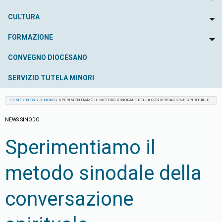
To
CULTURA
To
FORMAZIONE
To
CONVEGNO DIOCESANO
SERVIZIO TUTELA MINORI
HOME
»
NEWS SINODO
»
SPERIMENTIAMO IL METODO SINODALE DELLA CONVERSAZIONE SPIRITUALE
NEWS SINODO
Sperimentiamo il
metodo sinodale della
conversazione