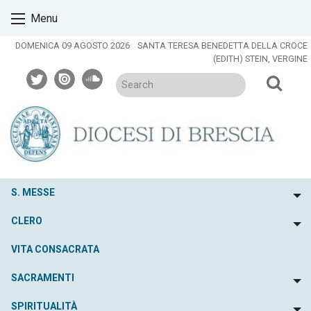
Skip
Menu
to
content
DOMENICA 09 AGOSTO 2026
SANTA TERESA BENEDETTA DELLA CROCE
(EDITH) STEIN, VERGINE
twitter
issuu
soundcloud
S. MESSE
To
CLERO
To
VITA CONSACRATA
SACRAMENTI
To
SPIRITUALITÀ