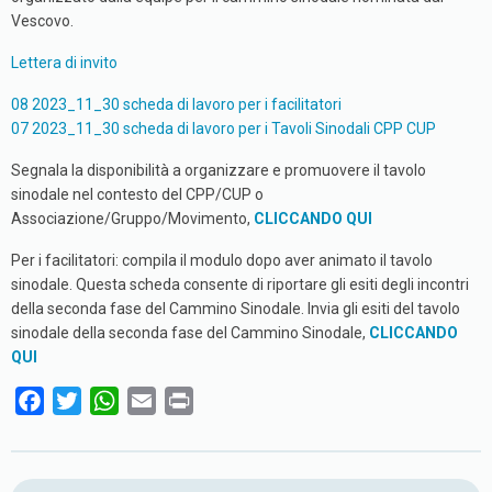
Vescovo.
Lettera di invito
08 2023_11_30 scheda di lavoro per i facilitatori
07 2023_11_30 scheda di lavoro per i Tavoli Sinodali CPP CUP
Segnala la disponibilità a organizzare e promuovere il tavolo
sinodale nel contesto del CPP/CUP o
Associazione/Gruppo/Movimento,
CLICCANDO QUI
Per i facilitatori: compila il modulo dopo aver animato il tavolo
sinodale. Questa scheda consente di riportare gli esiti degli incontri
della seconda fase del Cammino Sinodale. Invia gli esiti del tavolo
sinodale della seconda fase del Cammino Sinodale,
CLICCANDO
QUI
F
T
W
E
P
a
w
h
m
r
c
i
a
a
i
e
t
t
i
n