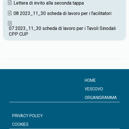
Lettera di invito alla seconda tappa
b
t
s
l
t
08 2023_11_30 scheda di lavoro per i facilitatori
o
e
A
o
r
p
07 2023_11_30 scheda di lavoro per i Tavoli Sinodali
k
p
CPP CUP
HOME
VESCOVO
ORGANIGRAMMA
PRIVACY POLICY
COOKIES