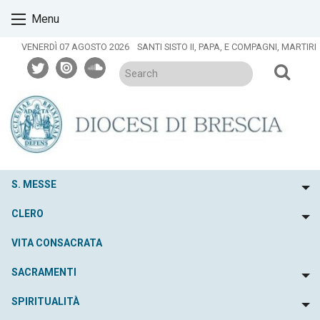
Skip
Menu
to
content
VENERDÌ 07 AGOSTO 2026
SANTI SISTO II, PAPA, E COMPAGNI, MARTIRI
twitter
issuu
soundcloud
S. MESSE
To
CLERO
To
VITA CONSACRATA
SACRAMENTI
To
SPIRITUALITÀ
To