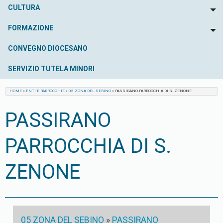
CULTURA
To
FORMAZIONE
To
CONVEGNO DIOCESANO
SERVIZIO TUTELA MINORI
HOME
»
ENTI E PARROCCHIE
»
05 ZONA DEL SEBINO
»
PASSIRANO PARROCCHIA DI S. ZENONE
PASSIRANO
PARROCCHIA DI S.
ZENONE
05 ZONA DEL SEBINO
»
PASSIRANO