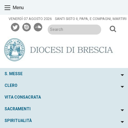
Skip
Menu
to
content
VENERDÌ 07 AGOSTO 2026
SANTI SISTO II, PAPA, E COMPAGNI, MARTIRI
twitter
issuu
soundcloud
S. MESSE
To
CLERO
To
VITA CONSACRATA
SACRAMENTI
To
SPIRITUALITÀ
To