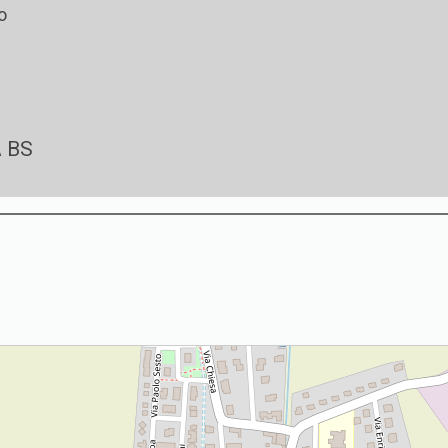
o
A BS