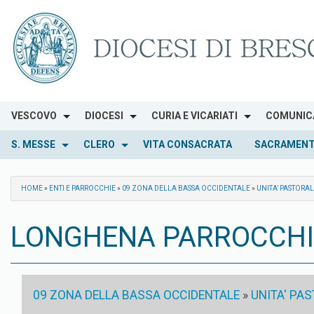
Skip
to
content
VESCOVO
DIOCESI
CURIA E VICARIATI
COMUNIC
S. MESSE
CLERO
VITA CONSACRATA
SACRAMENT
HOME
»
ENTI E PARROCCHIE
»
09 ZONA DELLA BASSA OCCIDENTALE
»
UNITA’ PASTORA
LONGHENA PARROCCHIA 
09 ZONA DELLA BASSA OCCIDENTALE
»
UNITA' PA