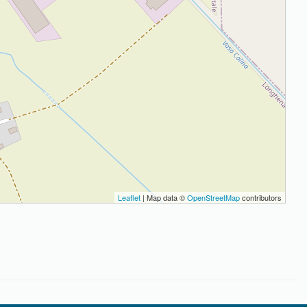
Leaflet
| Map data ©
OpenStreetMap
contributors