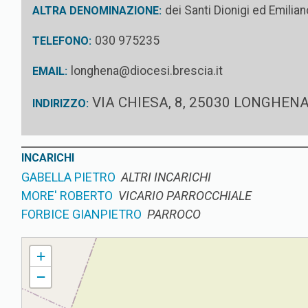
dei Santi Dionigi ed Emilian
ALTRA DENOMINAZIONE:
030 975235
TELEFONO:
longhena@diocesi.brescia.it
EMAIL:
VIA CHIESA, 8, 25030 LONGHEN
INDIRIZZO:
INCARICHI
GABELLA PIETRO
ALTRI INCARICHI
MORE' ROBERTO
VICARIO PARROCCHIALE
FORBICE GIANPIETRO
PARROCO
LONGHENA PARROCCHIA DEI SANTI DIONIGI ED EMILIANO
+
−