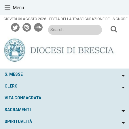
Skip
Menu
to
content
GIOVEDÌ 06 AGOSTO 2026
FESTA DELLA TRASFIGURAZIONE DEL SIGNORE
twitter
issuu
soundcloud
S. MESSE
To
CLERO
To
VITA CONSACRATA
SACRAMENTI
To
SPIRITUALITÀ
To