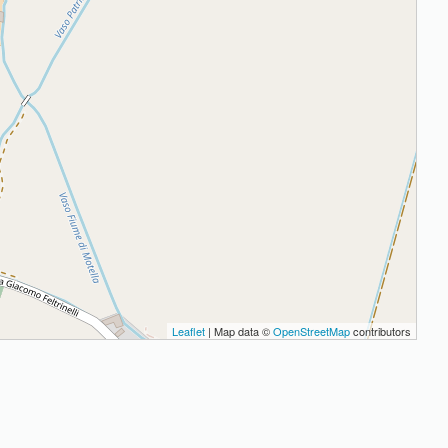
Leaflet
| Map data ©
OpenStreetMap
contributors