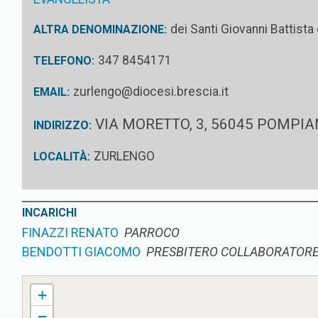
dei Santi Giovanni Battista
ALTRA DENOMINAZIONE:
347 8454171
TELEFONO:
zurlengo@diocesi.brescia.it
EMAIL:
VIA MORETTO, 3, 56045 POMPIA
INDIRIZZO:
ZURLENGO
LOCALITÀ:
INCARICHI
FINAZZI RENATO
PARROCO
BENDOTTI GIACOMO
PRESBITERO COLLABORATOR
ZURLENGO PARROCCHIA DEI SANTI GIOVANNI BATT. ED EVANGELISTA
+
−