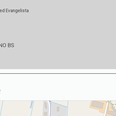
 ed Evangelista
NO BS
E