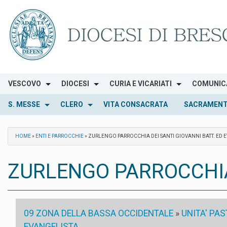
Skip
to
content
VESCOVO
DIOCESI
CURIA E VICARIATI
COMUNIC
S. MESSE
CLERO
VITA CONSACRATA
SACRAMENT
HOME
»
ENTI E PARROCCHIE
»
ZURLENGO PARROCCHIA DEI SANTI GIOVANNI BATT. ED 
ZURLENGO PARROCCHIA 
09 ZONA DELLA BASSA OCCIDENTALE
»
UNITA' PA
EVANGELISTA