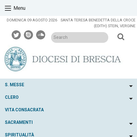
Skip
Menu
to
content
DOMENICA 09 AGOSTO 2026
SANTA TERESA BENEDETTA DELLA CROCE
(EDITH) STEIN, VERGINE
twitter
issuu
soundcloud
S. MESSE
To
CLERO
To
VITA CONSACRATA
SACRAMENTI
To
SPIRITUALITÀ