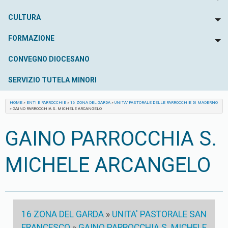
To
CULTURA
To
FORMAZIONE
To
CONVEGNO DIOCESANO
SERVIZIO TUTELA MINORI
HOME
»
ENTI E PARROCCHIE
»
16 ZONA DEL GARDA
»
UNITA’ PASTORALE DELLE PARROCCHIE DI MADERNO
»
GAINO PARROCCHIA S. MICHELE ARCANGELO
GAINO PARROCCHIA S.
MICHELE ARCANGELO
16 ZONA DEL GARDA
»
UNITA' PASTORALE SAN
FRANCESCO
»
GAINO PARROCCHIA S. MICHELE