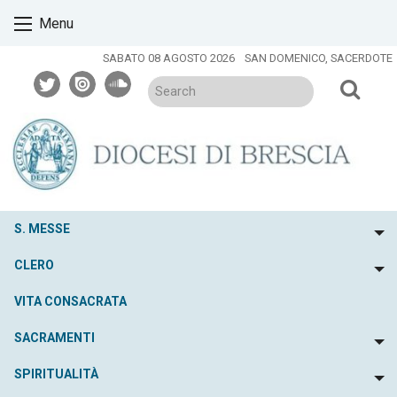
Skip
Menu
to
content
SABATO 08 AGOSTO 2026
SAN DOMENICO, SACERDOTE
twitter
issuu
soundcloud
S. MESSE
To
CLERO
To
VITA CONSACRATA
SACRAMENTI
To
SPIRITUALITÀ
To