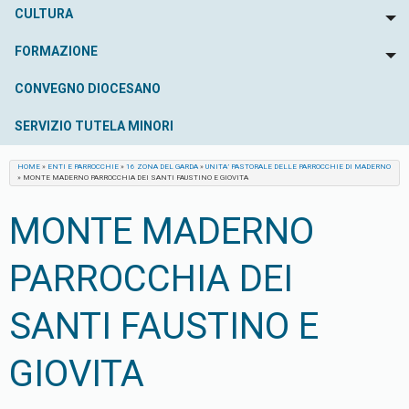
CULTURA
To
FORMAZIONE
To
CONVEGNO DIOCESANO
SERVIZIO TUTELA MINORI
HOME
»
ENTI E PARROCCHIE
»
16 ZONA DEL GARDA
»
UNITA’ PASTORALE DELLE PARROCCHIE DI MADERNO
»
MONTE MADERNO PARROCCHIA DEI SANTI FAUSTINO E GIOVITA
MONTE MADERNO
PARROCCHIA DEI
SANTI FAUSTINO E
GIOVITA