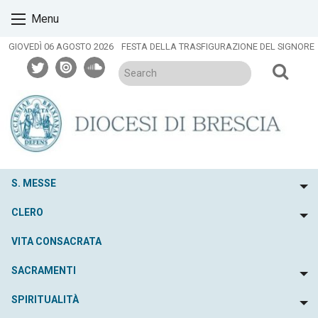
Skip
Menu
to
content
GIOVEDÌ 06 AGOSTO 2026
FESTA DELLA TRASFIGURAZIONE DEL SIGNORE
twitter
issuu
soundcloud
S. MESSE
To
CLERO
To
VITA CONSACRATA
SACRAMENTI
To
SPIRITUALITÀ
To