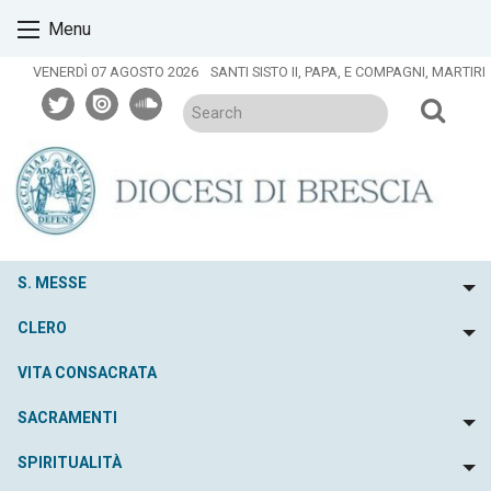
Skip
Menu
to
content
VENERDÌ 07 AGOSTO 2026
SANTI SISTO II, PAPA, E COMPAGNI, MARTIRI
twitter
issuu
soundcloud
S. MESSE
To
CLERO
To
VITA CONSACRATA
SACRAMENTI
To
SPIRITUALITÀ
To