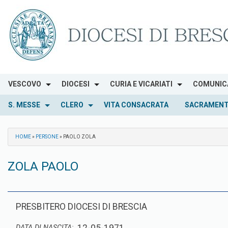
Skip
to
content
VESCOVO
DIOCESI
CURIA E VICARIATI
COMUNIC
S. MESSE
CLERO
VITA CONSACRATA
SACRAMENT
HOME
»
PERSONE
»
PAOLO ZOLA
ZOLA PAOLO
PRESBITERO DIOCESI DI BRESCIA
DATA DI NASCITA: