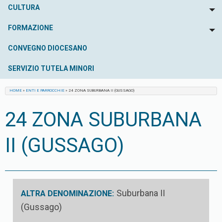
CULTURA
To
FORMAZIONE
To
CONVEGNO DIOCESANO
SERVIZIO TUTELA MINORI
HOME
»
ENTI E PARROCCHIE
»
24 ZONA SUBURBANA II (GUSSAGO)
24 ZONA SUBURBANA
II (GUSSAGO)
Suburbana II
ALTRA DENOMINAZIONE:
(Gussago)