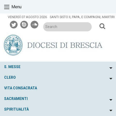
Skip
Menu
to
content
VENERDÌ 07 AGOSTO 2026
SANTI SISTO II, PAPA, E COMPAGNI, MARTIRI
twitter
issuu
soundcloud
S. MESSE
To
CLERO
To
VITA CONSACRATA
SACRAMENTI
To
SPIRITUALITÀ
To