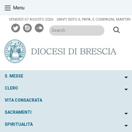
Skip
Menu
to
content
VENERDÌ 07 AGOSTO 2026
SANTI SISTO II, PAPA, E COMPAGNI, MARTIRI
twitter
issuu
soundcloud
S. MESSE
To
CLERO
To
VITA CONSACRATA
SACRAMENTI
To
SPIRITUALITÀ
To