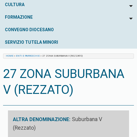
CULTURA
To
FORMAZIONE
To
CONVEGNO DIOCESANO
SERVIZIO TUTELA MINORI
HOME
»
ENTI E PARROCCHIE
»
27 ZONA SUBURBANA V (REZZATO)
27 ZONA SUBURBANA
V (REZZATO)
Suburbana V
ALTRA DENOMINAZIONE:
(Rezzato)