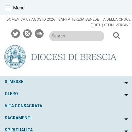
Skip
Menu
to
content
DOMENICA 09 AGOSTO 2026
SANTA TERESA BENEDETTA DELLA CROCE
(EDITH) STEIN, VERGINE
twitter
issuu
soundcloud
S. MESSE
To
CLERO
To
VITA CONSACRATA
SACRAMENTI
To
SPIRITUALITÀ