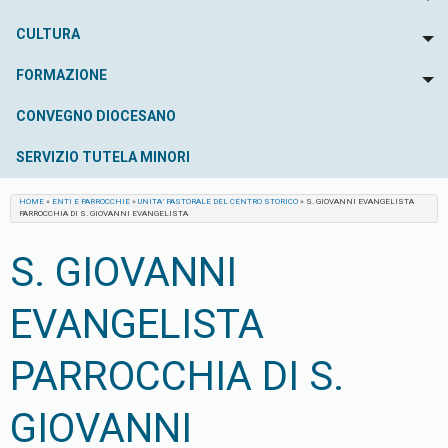
To
CULTURA
To
FORMAZIONE
To
CONVEGNO DIOCESANO
SERVIZIO TUTELA MINORI
HOME
»
ENTI E PARROCCHIE
»
UNITA’ PASTORALE DEL CENTRO STORICO
»
S. GIOVANNI EVANGELISTA
PARROCCHIA DI S. GIOVANNI EVANGELISTA
S. GIOVANNI
EVANGELISTA
PARROCCHIA DI S.
GIOVANNI