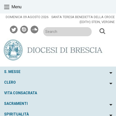
Skip
Menu
to
content
DOMENICA 09 AGOSTO 2026
SANTA TERESA BENEDETTA DELLA CROCE
(EDITH) STEIN, VERGINE
twitter
issuu
soundcloud
S. MESSE
To
CLERO
To
VITA CONSACRATA
SACRAMENTI
To
SPIRITUALITÀ