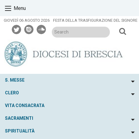
Skip
Menu
to
content
GIOVEDÌ 06 AGOSTO 2026
FESTA DELLA TRASFIGURAZIONE DEL SIGNORE
twitter
issuu
soundcloud
S. MESSE
To
CLERO
To
VITA CONSACRATA
SACRAMENTI
To
SPIRITUALITÀ
To