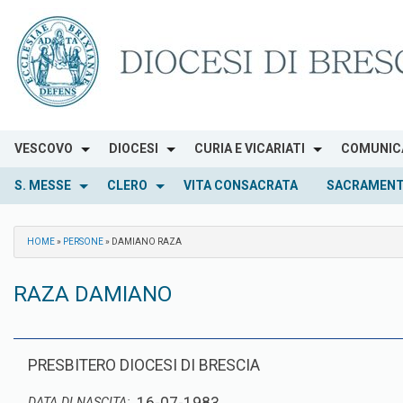
Skip
to
content
VESCOVO
DIOCESI
CURIA E VICARIATI
COMUNIC
S. MESSE
CLERO
VITA CONSACRATA
SACRAMENT
HOME
»
PERSONE
»
DAMIANO RAZA
RAZA DAMIANO
PRESBITERO DIOCESI DI BRESCIA
DATA DI NASCITA: