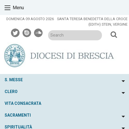
Skip
Menu
to
content
DOMENICA 09 AGOSTO 2026
SANTA TERESA BENEDETTA DELLA CROCE
(EDITH) STEIN, VERGINE
twitter
issuu
soundcloud
S. MESSE
To
CLERO
To
VITA CONSACRATA
SACRAMENTI
To
SPIRITUALITÀ