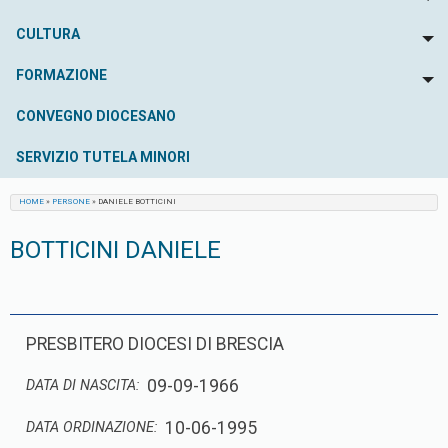
To
CULTURA
To
FORMAZIONE
To
CONVEGNO DIOCESANO
SERVIZIO TUTELA MINORI
HOME
»
PERSONE
»
DANIELE BOTTICINI
BOTTICINI DANIELE
PRESBITERO DIOCESI DI BRESCIA
09-09-1966
DATA DI NASCITA:
10-06-1995
DATA ORDINAZIONE: