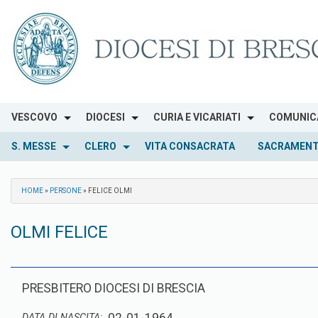
Skip
to
content
VESCOVO
DIOCESI
CURIA E VICARIATI
COMUNIC
S. MESSE
CLERO
VITA CONSACRATA
SACRAMENT
HOME
»
PERSONE
»
FELICE OLMI
OLMI FELICE
PRESBITERO DIOCESI DI BRESCIA
DATA DI NASCITA: