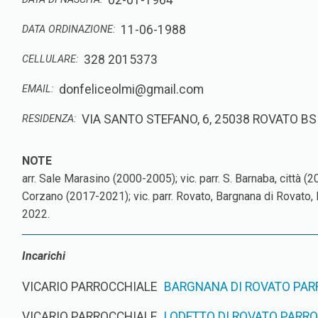
02-01-1964
11-06-1988
DATA ORDINAZIONE:
328 2015373
CELLULARE:
donfeliceolmi@gmail.com
EMAIL:
VIA SANTO STEFANO, 6, 25038 ROVATO BS
RESIDENZA:
arr. Sale Marasino (2000-2005); vic. parr. S. Barnaba, città
Corzano (2017-2021); vic. parr. Rovato, Bargnana di Rovato,
2022.
Incarichi
VICARIO PARROCCHIALE
BARGNANA DI ROVATO PARR
VICARIO PARROCCHIALE
LODETTO DI ROVATO PARROC