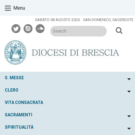
Skip
Menu
to
content
SABATO 08 AGOSTO 2026
SAN DOMENICO, SACERDOTE
twitter
issuu
soundcloud
S. MESSE
To
CLERO
To
VITA CONSACRATA
SACRAMENTI
To
SPIRITUALITÀ
To