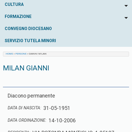
CULTURA
To
FORMAZIONE
To
CONVEGNO DIOCESANO
SERVIZIO TUTELA MINORI
HOME
»
PERSONE
»
GIANNI MILAN
MILAN GIANNI
Diacono permanente
31-05-1951
DATA DI NASCITA:
14-10-2006
DATA ORDINAZIONE: