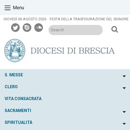
Skip
Menu
to
content
GIOVEDÌ 06 AGOSTO 2026
FESTA DELLA TRASFIGURAZIONE DEL SIGNORE
twitter
issuu
soundcloud
S. MESSE
To
CLERO
To
VITA CONSACRATA
SACRAMENTI
To
SPIRITUALITÀ
To