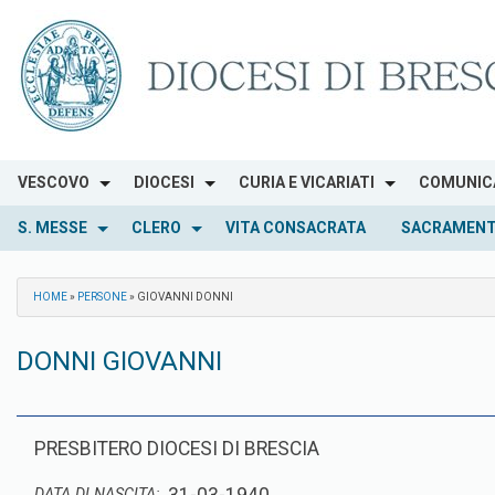
Skip
to
content
VESCOVO
DIOCESI
CURIA E VICARIATI
COMUNIC
S. MESSE
CLERO
VITA CONSACRATA
SACRAMENT
HOME
»
PERSONE
»
GIOVANNI DONNI
DONNI GIOVANNI
PRESBITERO DIOCESI DI BRESCIA
DATA DI NASCITA: