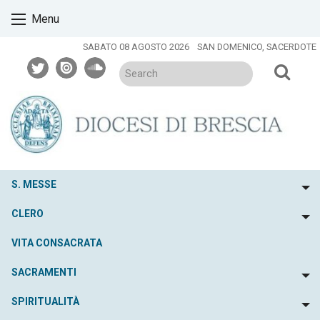
Skip
Menu
to
content
SABATO 08 AGOSTO 2026
SAN DOMENICO, SACERDOTE
twitter
issuu
soundcloud
S. MESSE
To
CLERO
To
VITA CONSACRATA
SACRAMENTI
To
SPIRITUALITÀ
To