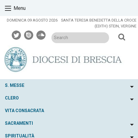
Skip
Menu
to
content
DOMENICA 09 AGOSTO 2026
SANTA TERESA BENEDETTA DELLA CROCE
(EDITH) STEIN, VERGINE
twitter
issuu
soundcloud
S. MESSE
To
CLERO
To
VITA CONSACRATA
SACRAMENTI
To
SPIRITUALITÀ