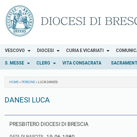
Skip
to
content
VESCOVO
DIOCESI
CURIA E VICARIATI
COMUNIC
S. MESSE
CLERO
VITA CONSACRATA
SACRAMENT
HOME
»
PERSONE
»
LUCA DANESI
DANESI LUCA
PRESBITERO DIOCESI DI BRESCIA
DATA DI NASCITA: