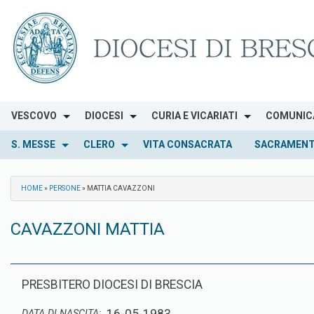
Skip
to
content
VESCOVO
DIOCESI
CURIA E VICARIATI
COMUNIC
S. MESSE
CLERO
VITA CONSACRATA
SACRAMENT
HOME
»
PERSONE
»
MATTIA CAVAZZONI
CAVAZZONI MATTIA
PRESBITERO DIOCESI DI BRESCIA
DATA DI NASCITA: