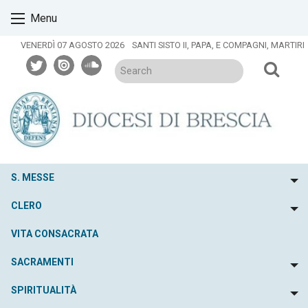
Skip
Menu
to
content
VENERDÌ 07 AGOSTO 2026
SANTI SISTO II, PAPA, E COMPAGNI, MARTIRI
twitter
issuu
soundcloud
S. MESSE
To
CLERO
To
VITA CONSACRATA
SACRAMENTI
To
SPIRITUALITÀ
To