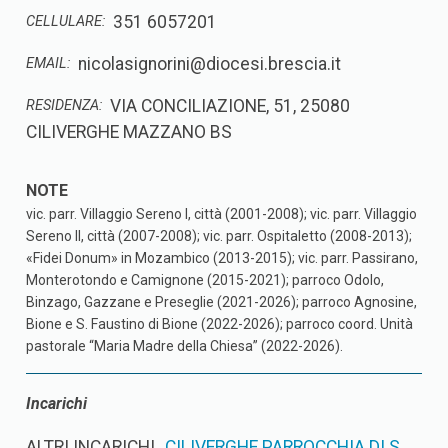
351 6057201
CELLULARE:
nicolasignorini@diocesi.brescia.it
EMAIL:
VIA CONCILIAZIONE, 51, 25080
RESIDENZA:
CILIVERGHE MAZZANO BS
vic. parr. Villaggio Sereno I, città (2001-2008); vic. parr. Villaggio
Sereno II, città (2007-2008); vic. parr. Ospitaletto (2008-2013);
«Fidei Donum» in Mozambico (2013-2015); vic. parr. Passirano,
Monterotondo e Camignone (2015-2021); parroco Odolo,
Binzago, Gazzane e Preseglie (2021-2026); parroco Agnosine,
Bione e S. Faustino di Bione (2022-2026); parroco coord. Unità
pastorale “Maria Madre della Chiesa” (2022-2026).
Incarichi
ALTRI INCARICHI
CILIVERGHE PARROCCHIA DI S.