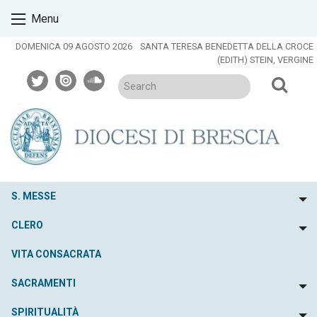
Skip
Menu
to
content
DOMENICA 09 AGOSTO 2026
SANTA TERESA BENEDETTA DELLA CROCE
(EDITH) STEIN, VERGINE
twitter
issuu
soundcloud
S. MESSE
To
CLERO
To
VITA CONSACRATA
SACRAMENTI
To
SPIRITUALITÀ