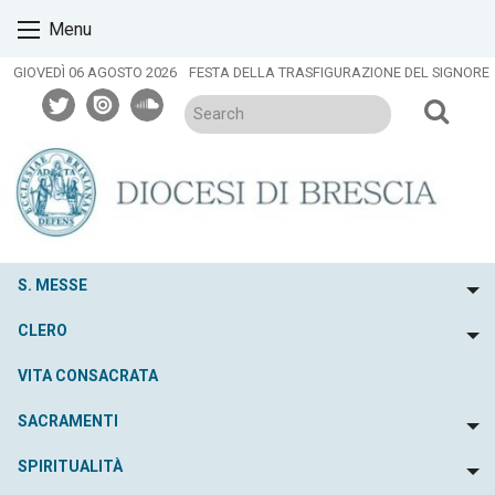
Skip
Menu
to
content
GIOVEDÌ 06 AGOSTO 2026
FESTA DELLA TRASFIGURAZIONE DEL SIGNORE
twitter
issuu
soundcloud
S. MESSE
To
CLERO
To
VITA CONSACRATA
SACRAMENTI
To
SPIRITUALITÀ
To