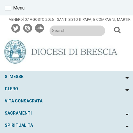
Skip
Menu
to
content
VENERDÌ 07 AGOSTO 2026
SANTI SISTO II, PAPA, E COMPAGNI, MARTIRI
twitter
issuu
soundcloud
S. MESSE
To
CLERO
To
VITA CONSACRATA
SACRAMENTI
To
SPIRITUALITÀ
To