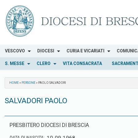
Skip
to
content
VESCOVO
DIOCESI
CURIA E VICARIATI
COMUNIC
S. MESSE
CLERO
VITA CONSACRATA
SACRAMENT
HOME
»
PERSONE
»
PAOLO SALVADORI
SALVADORI PAOLO
PRESBITERO DIOCESI DI BRESCIA
DATA DI NASCITA: