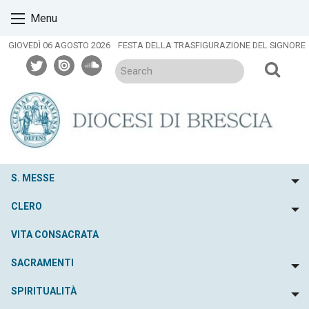
Skip
Menu
to
content
GIOVEDÌ 06 AGOSTO 2026
FESTA DELLA TRASFIGURAZIONE DEL SIGNORE
twitter
issuu
soundcloud
S. MESSE
To
CLERO
To
VITA CONSACRATA
SACRAMENTI
To
SPIRITUALITÀ
To