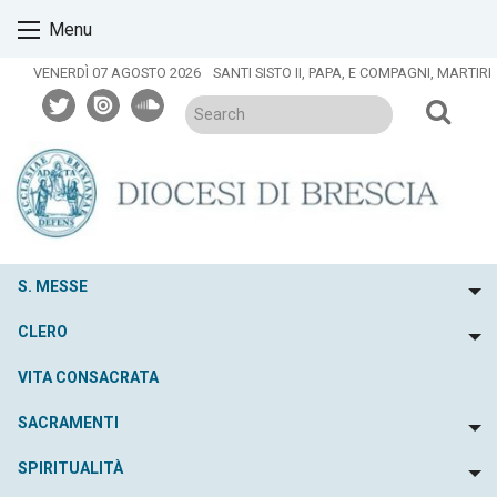
Skip
Menu
to
content
VENERDÌ 07 AGOSTO 2026
SANTI SISTO II, PAPA, E COMPAGNI, MARTIRI
twitter
issuu
soundcloud
S. MESSE
To
CLERO
To
VITA CONSACRATA
SACRAMENTI
To
SPIRITUALITÀ
To