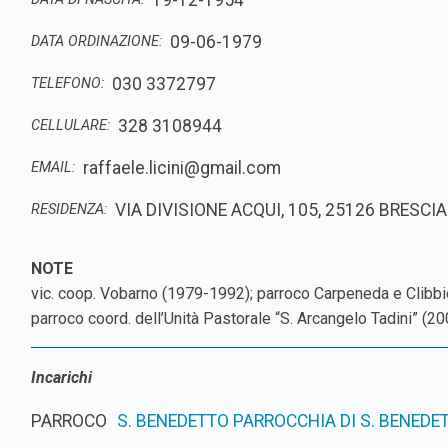
19-12-1954
09-06-1979
DATA ORDINAZIONE:
030 3372797
TELEFONO:
328 3108944
CELLULARE:
raffaele.licini@gmail.com
EMAIL:
VIA DIVISIONE ACQUI, 105, 25126 BRESCIA
RESIDENZA:
vic. coop. Vobarno (­1979-1992); parroco Carpeneda e Clibbi
parroco coord. dell’Unità Pastorale “S. Arcangelo Tadini” (20
Incarichi
PARROCO
S. BENEDETTO PARROCCHIA DI S. BENEDE