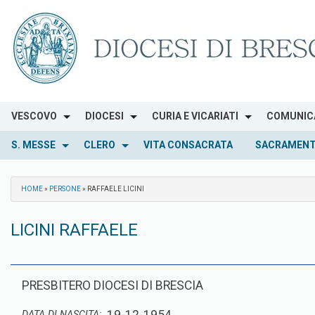
Skip
to
content
VESCOVO
DIOCESI
CURIA E VICARIATI
COMUNIC
S. MESSE
CLERO
VITA CONSACRATA
SACRAMENT
HOME
»
PERSONE
»
RAFFAELE LICINI
LICINI RAFFAELE
PRESBITERO DIOCESI DI BRESCIA
DATA DI NASCITA: