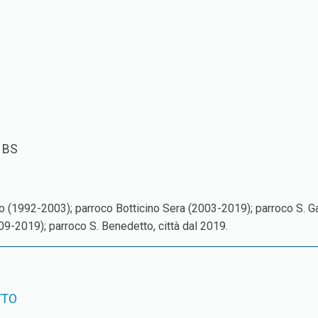
 BS
o (1992-2003); parroco Botticino Sera (2003-2019); parroco S. G
09-2019); parroco S. Benedetto, città dal 2019.
TTO