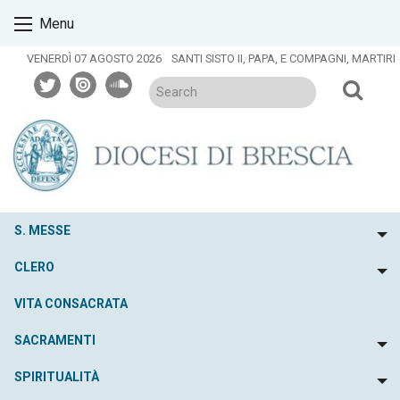
Skip
Menu
to
content
VENERDÌ 07 AGOSTO 2026
SANTI SISTO II, PAPA, E COMPAGNI, MARTIRI
twitter
issuu
soundcloud
S. MESSE
To
CLERO
To
VITA CONSACRATA
SACRAMENTI
To
SPIRITUALITÀ
To