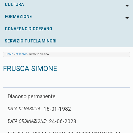
CULTURA
To
FORMAZIONE
To
CONVEGNO DIOCESANO
SERVIZIO TUTELA MINORI
HOME
»
PERSONE
»
SIMONE FRUSCA
FRUSCA SIMONE
Diacono permanente
16-01-1982
DATA DI NASCITA:
24-06-2023
DATA ORDINAZIONE: