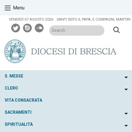
Skip
Menu
to
content
VENERDÌ 07 AGOSTO 2026
SANTI SISTO II, PAPA, E COMPAGNI, MARTIRI
twitter
issuu
soundcloud
S. MESSE
To
CLERO
To
VITA CONSACRATA
SACRAMENTI
To
SPIRITUALITÀ
To