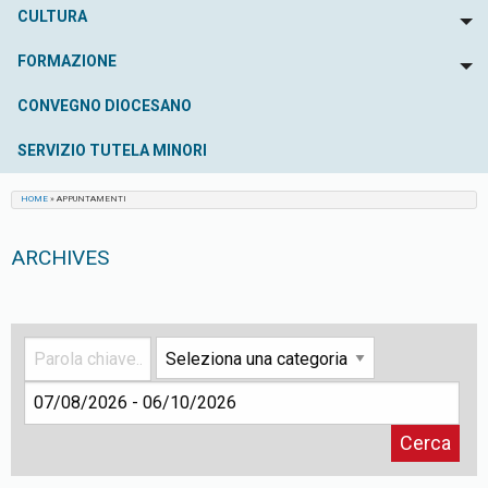
CULTURA
To
FORMAZIONE
To
CONVEGNO DIOCESANO
SERVIZIO TUTELA MINORI
HOME
»
APPUNTAMENTI
ARCHIVES
Cerca