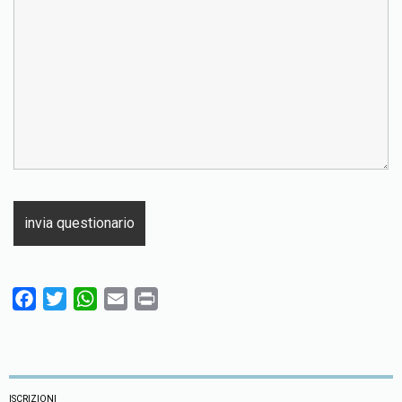
F
T
W
E
P
a
w
h
m
r
c
i
a
a
i
e
t
t
i
n
b
t
s
l
t
ISCRIZIONI