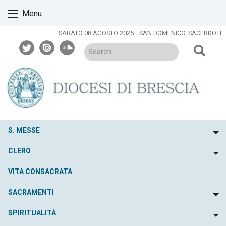
Skip
Menu
to
content
SABATO 08 AGOSTO 2026
SAN DOMENICO, SACERDOTE
twitter
issuu
soundcloud
S. MESSE
To
CLERO
To
VITA CONSACRATA
SACRAMENTI
To
SPIRITUALITÀ
To