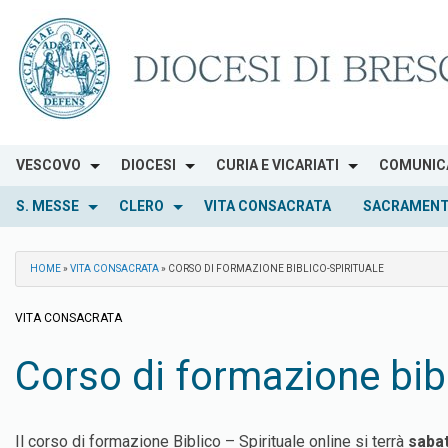
Skip
to
content
VESCOVO
DIOCESI
CURIA E VICARIATI
COMUNIC
S. MESSE
CLERO
VITA CONSACRATA
SACRAMENT
HOME
»
VITA CONSACRATA
»
CORSO DI FORMAZIONE BIBLICO-SPIRITUALE
VITA CONSACRATA
Corso di formazione bibl
Il corso di formazione Biblico – Spirituale online si terrà
sabat