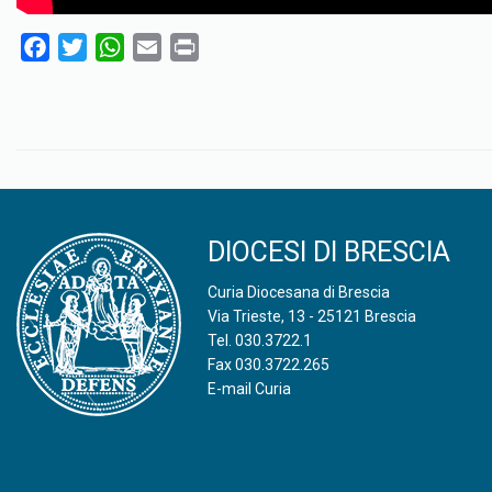
F
T
W
E
P
a
w
h
m
r
c
i
a
a
i
e
t
t
i
n
b
t
s
l
t
o
e
A
o
r
p
k
p
DIOCESI DI BRESCIA
Curia Diocesana di Brescia
Via Trieste, 13 - 25121 Brescia
Tel.
030.3722.1
Fax 030.3722.265
E-mail Curia