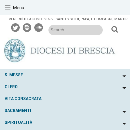
Skip
Menu
to
content
VENERDÌ 07 AGOSTO 2026
SANTI SISTO II, PAPA, E COMPAGNI, MARTIRI
twitter
issuu
soundcloud
S. MESSE
To
CLERO
To
VITA CONSACRATA
SACRAMENTI
To
SPIRITUALITÀ
To