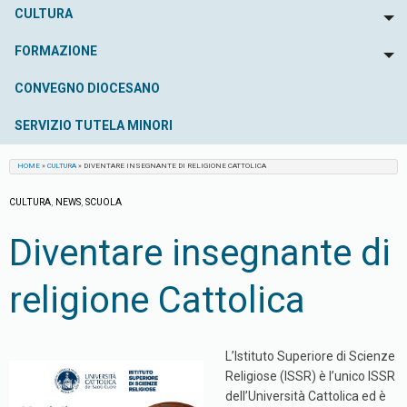
CULTURA
To
FORMAZIONE
To
CONVEGNO DIOCESANO
SERVIZIO TUTELA MINORI
HOME
»
CULTURA
»
DIVENTARE INSEGNANTE DI RELIGIONE CATTOLICA
CULTURA
,
NEWS
,
SCUOLA
Diventare insegnante di
religione Cattolica
L’Istituto Superiore di Scienze
Religiose (ISSR) è l’unico ISSR
dell’Università Cattolica ed è