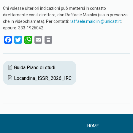
Chi volesse ulteriori indicazioni può mettersi in contatto
direttamente con il direttore, don Raffaele Maiolini (sia in presenza
che in videochiamata). Per contatti:
raffaele.maiolini@unicatt.it
;
oppure: 333-1926042.
F
T
W
E
P
a
w
h
m
r
c
i
a
a
i
e
t
t
i
n
Guida Piano di studi
b
t
s
l
t
Locandina_ISSR_2026_IRC
o
e
A
o
r
p
k
p
HOME